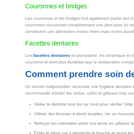
Couronnes et bridges
Les couronnes et les bridges font également partie des tr
couronnes recouvrent complètement une dent pour lui red
constituent une alternative moins chère mais moins durab
Facettes dentaires
Les
facettes dentaires
en porcelaine, en céramique et en
couronne et sont plus durables que la restauration compo
Comment prendre soin de
Un sourire hollywoodien nécessite une hygiène dentaire spé
recommandé d’éviter les sodas, cafés et gâteaux trop sucr
Visiter le dentiste tous les six mois pour vérifier l’éta
Utiliser des brosses à dents souples, car un mauva
Nettoyer les intervalles entre vos dents en utilisant du
Éviter le tabac car il dessèche la bouche et jaunit les