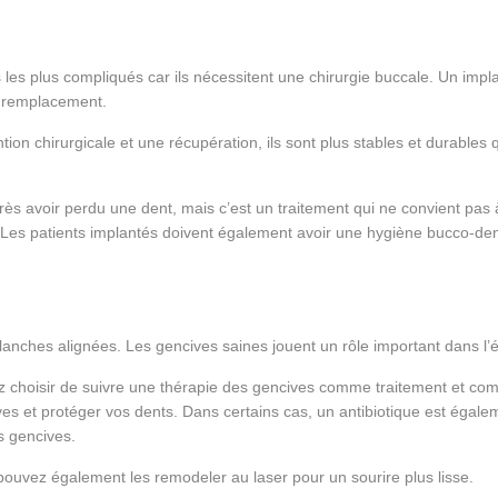
 les plus compliqués car ils nécessitent une chirurgie buccale. Un impla
e remplacement.
tion chirurgicale et une récupération, ils sont plus stables et durables
rès avoir perdu une dent, mais c’est un traitement qui ne convient pas
Les patients implantés doivent également avoir une hygiène bucco-dent
lanches alignées. Les gencives saines jouent un rôle important dans l’
 choisir de suivre une thérapie des gencives comme traitement et comm
es et protéger vos dents. Dans certains cas, un antibiotique est égale
s gencives.
pouvez également les remodeler au laser pour un sourire plus lisse.