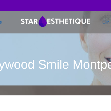
ns
Clin
lywood Smile Montpel