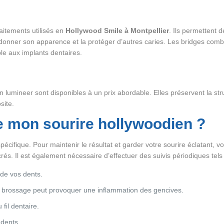
aitements utilisés en
Hollywood Smile à Montpellier
. Ils permettent
onner son apparence et la protéger d’autres caries. Les bridges combl
le aux implants dentaires.
 lumineer sont disponibles à un prix abordable. Elles préservent la str
site.
 mon sourire hollywoodien ?
cifique. Pour maintenir le résultat et garder votre sourire éclatant, v
és. Il est également nécessaire d’effectuer des suivis périodiques tels
t de vos dents.
is brossage peut provoquer une inflammation des gencives.
 fil dentaire.
 dents.