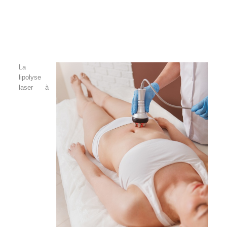
La
lipolyse
laser à